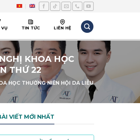
 VỤ
TIN TỨC
LIÊN HỆ
 NGHỊ KHOA HỌC
N THỨ 22
OA HỌC THƯỜNG NIÊN HỘI DA LIỄU
BÀI VIẾT MỚI NHẤT