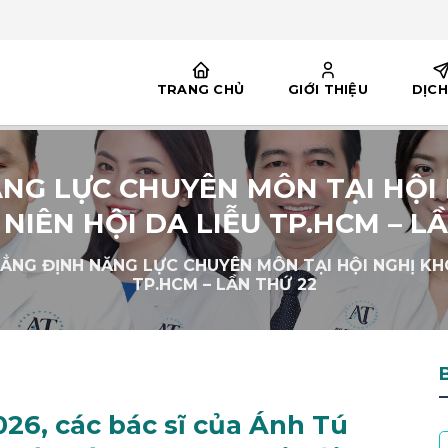
TRANG CHỦ
GIỚI THIỆU
DỊCH
NG LỰC CHUYÊN MÔN TẠI HỘI
NIÊN HỘI DA LIỄU TP.HCM – LẦ
ẲNG ĐỊNH NĂNG LỰC CHUYÊN MÔN TẠI HỘI NGHỊ KH
TP.HCM – LẦN THỨ 22
026, các bác sĩ của Ánh Tú