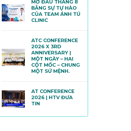
MỞ ĐẦU THÁNG 8
BẰNG SỰ TỰ HÀO
CỦA TEAM ÁNH TÚ
CLINIC
ATC CONFERENCE
2026 X 3RD
ANNIVERSARY |
MỘT NGÀY – HAI
CỘT MỐC – CHUNG
MỘT SỨ MỆNH.
AT CONFERENCE
2026 | HTV ĐƯA
TIN