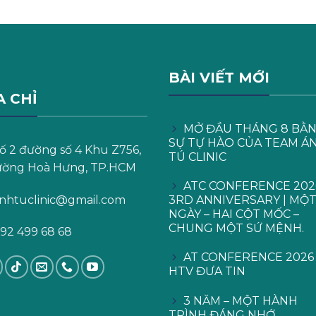
BÀI VIẾT MỚI
A CHỈ
MỞ ĐẦU THÁNG 8 BẰ
SỰ TỰ HÀO CỦA TEAM Á
ố 2 đường số 4 Khu Z756,
TÚ CLINIC
ờng Hoà Hưng, TP.HCM
ATC CONFERENCE 202
nhtuclinic@gmail.com
3RD ANNIVERSARY | MỘ
NGÀY – HAI CỘT MỐC –
CHUNG MỘT SỨ MỆNH.
92 499 68 68
AT CONFERENCE 2026 
HTV ĐƯA TIN
3 NĂM – MỘT HÀNH
TRÌNH ĐÁNG NHỚ