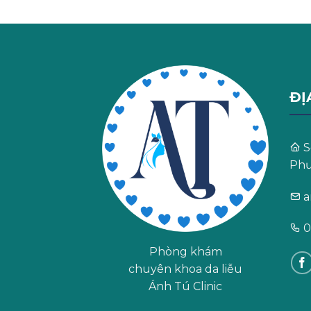
ĐỊ
S
Phư
a
0
Phòng khám
chuyên khoa da liễu
Ánh Tú Clinic