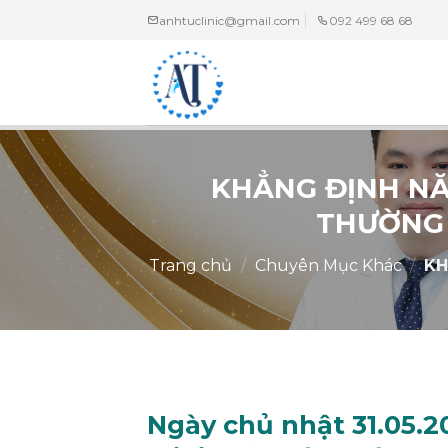
Chuyển
anhtuclinic@gmail.com
092 499 68 68
đến
nội
dung
KHẲNG ĐỊNH NĂ
THƯỜNG 
Trang chủ
/
Chuyên Mục Khác
/
KH
Ngày chủ nhật 31.05.2