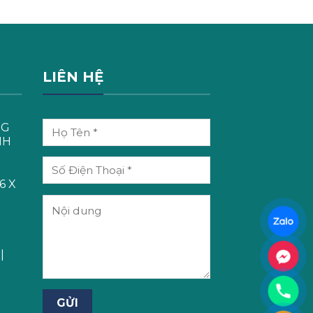
LIÊN HỆ
NG
NH
6 X
T
|