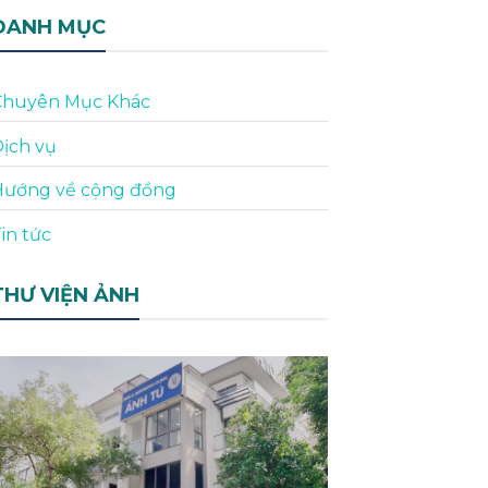
DANH MỤC
Chuyên Mục Khác
ịch vụ
Hướng về cộng đồng
in tức
THƯ VIỆN ẢNH