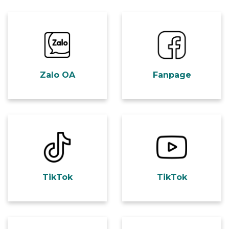
o.me/3790628111591853891
https://facebook.com/bstrannguyenanhtu
Zalo OA
Fanpage
tiktok.com/@anhtuclinic
https://www.youtube.com/@AnhTuClinic
TikTok
TikTok