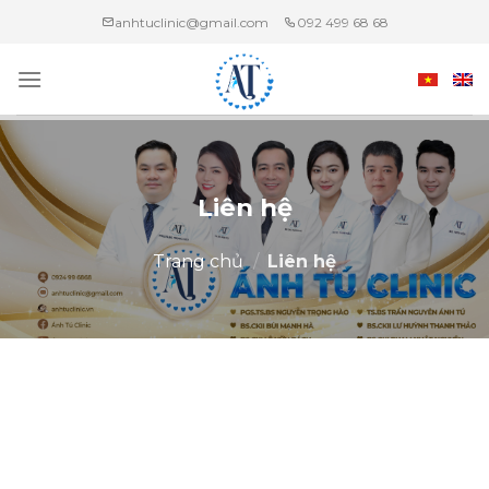
Chuyển
anhtuclinic@gmail.com
092 499 68 68
đến
nội
dung
Liên hệ
Trang chủ
/
Liên hệ