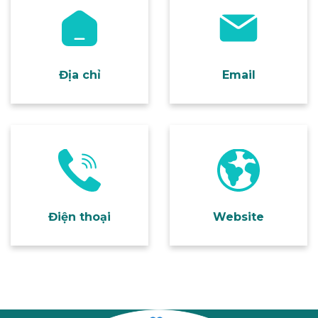
Số 2 đường số 4 Khu
anhtuclinic@gmail.com
Z756, Phường Hoà
Hưng, TP.HCM
Địa chỉ
Email
092 499 68 68
www.anhtuclinic.vn
Điện thoại
Website