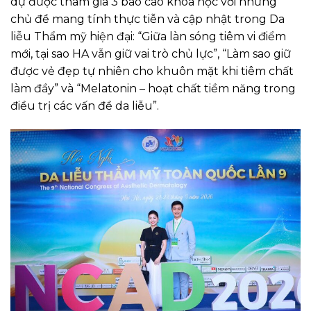
dự được tham gia 3 báo cáo khoa học với những
chủ đề mang tính thực tiễn và cập nhật trong Da
liễu Thẩm mỹ hiện đại: “Giữa làn sóng tiêm vi điểm
mới, tại sao HA vẫn giữ vai trò chủ lực”, “Làm sao giữ
được vẻ đẹp tự nhiên cho khuôn mặt khi tiêm chất
làm đầy” và “Melatonin – hoạt chất tiềm năng trong
điều trị các vấn đề da liễu”.