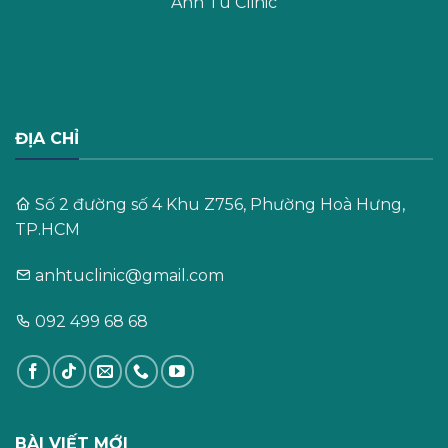
Ánh Tú Clinic
ĐỊA CHỈ
Số 2 đường số 4 Khu Z756, Phường Hoà Hưng,
TP.HCM
anhtuclinic@gmail.com
092 499 68 68
BÀI VIẾT MỚI