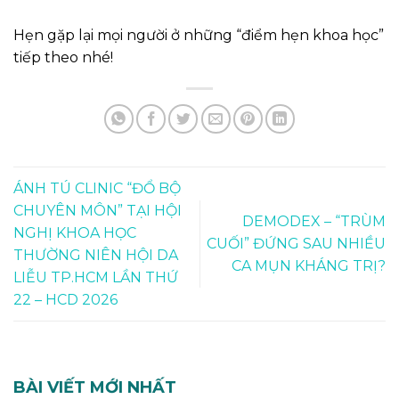
Hẹn gặp lại mọi người ở những “điểm hẹn khoa học”
tiếp theo nhé!
ÁNH TÚ CLINIC “ĐỔ BỘ
CHUYÊN MÔN” TẠI HỘI
DEMODEX – “TRÙM
NGHỊ KHOA HỌC
CUỐI” ĐỨNG SAU NHIỀU
THƯỜNG NIÊN HỘI DA
CA MỤN KHÁNG TRỊ?
LIỄU TP.HCM LẦN THỨ
22 – HCD 2026
BÀI VIẾT MỚI NHẤT