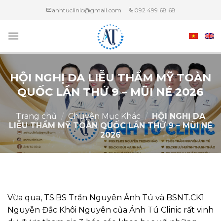
Chuyển
anhtuclinic@gmail.com
092 499 68 68
đến
nội
dung
HỘI NGHỊ DA LIỄU THẨM MỸ TOÀN
QUỐC LẦN THỨ 9 – MŨI NÉ 2026
Trang chủ
/
Chuyên Mục Khác
/
HỘI NGHỊ DA
LIỄU THẨM MỸ TOÀN QUỐC LẦN THỨ 9 – MŨI NÉ
2026
Vừa qua, TS.BS Trần Nguyên Ánh Tú và BSNT.CK1
Nguyễn Đắc Khôi Nguyên của Ánh Tú Clinic rất vinh