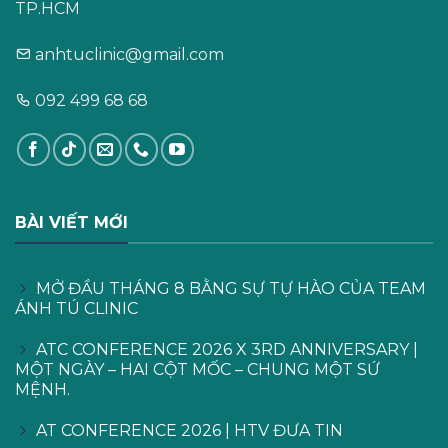
TP.HCM
anhtuclinic@gmail.com
092 499 68 68
BÀI VIẾT MỚI
MỞ ĐẦU THÁNG 8 BẰNG SỰ TỰ HÀO CỦA TEAM
ÁNH TÚ CLINIC
ATC CONFERENCE 2026 X 3RD ANNIVERSARY |
MỘT NGÀY – HAI CỘT MỐC – CHUNG MỘT SỨ
MỆNH.
AT CONFERENCE 2026 | HTV ĐƯA TIN