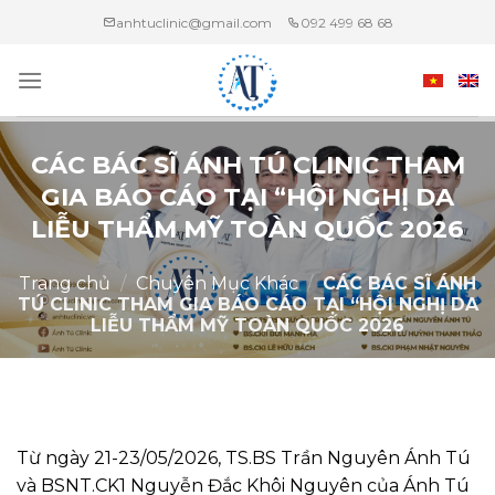
Chuyển
anhtuclinic@gmail.com
092 499 68 68
đến
nội
dung
CÁC BÁC SĨ ÁNH TÚ CLINIC THAM
GIA BÁO CÁO TẠI “HỘI NGHỊ DA
LIỄU THẨM MỸ TOÀN QUỐC 2026
Trang chủ
/
Chuyên Mục Khác
/
CÁC BÁC SĨ ÁNH
TÚ CLINIC THAM GIA BÁO CÁO TẠI “HỘI NGHỊ DA
LIỄU THẨM MỸ TOÀN QUỐC 2026
Từ ngày 21-23/05/2026, TS.BS Trần Nguyên Ánh Tú
và BSNT.CK1 Nguyễn Đắc Khôi Nguyên của Ánh Tú