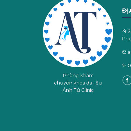
ĐỊ
S
Phư
a
0
Phòng khám
chuyên khoa da liễu
Ánh Tú Clinic