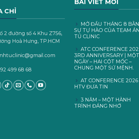
BÀI VIẾT MỚI
A CHỈ
MỞ ĐẦU THÁNG 8 BẰ
SỰ TỰ HÀO CỦA TEAM Á
ố 2 đường số 4 Khu Z756,
TÚ CLINIC
ờng Hoà Hưng, TP.HCM
ATC CONFERENCE 202
nhtuclinic@gmail.com
3RD ANNIVERSARY | MỘ
NGÀY – HAI CỘT MỐC –
CHUNG MỘT SỨ MỆNH.
92 499 68 68
AT CONFERENCE 2026 
HTV ĐƯA TIN
3 NĂM – MỘT HÀNH
TRÌNH ĐÁNG NHỚ