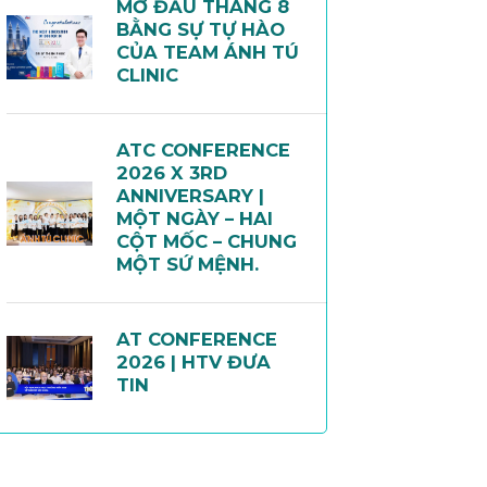
MỞ ĐẦU THÁNG 8
BẰNG SỰ TỰ HÀO
CỦA TEAM ÁNH TÚ
CLINIC
ATC CONFERENCE
2026 X 3RD
ANNIVERSARY |
MỘT NGÀY – HAI
CỘT MỐC – CHUNG
MỘT SỨ MỆNH.
AT CONFERENCE
2026 | HTV ĐƯA
TIN