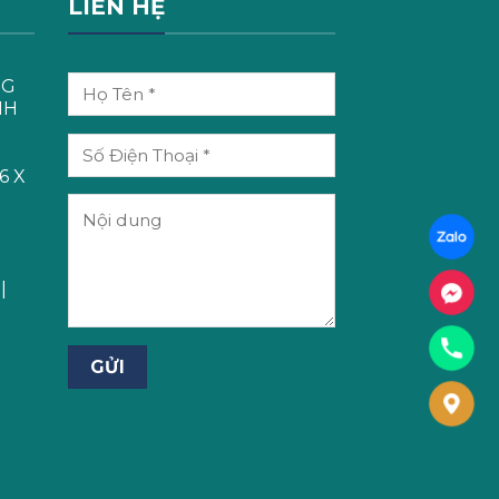
LIÊN HỆ
NG
NH
6 X
T
|