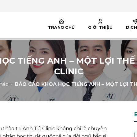
TRANG CHỦ
GIỚI THIỆU
DỊCH
ỌC TIẾNG ANH – MỘT LỢI THẾ
CLINIC
hác
/
BÁO CÁO KHOA HỌC TIẾNG ANH – MỘT LỢI TH
 hào tại Ánh Tú Clinic không chỉ là chuyên
 nhập học thuật quốc tế của đội ngũ bác sĩ.