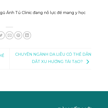
gũ Ánh Tú Clinic đang nỗ lực để mang y học
CHUYÊN NGÀNH DA LIỄU CÓ THỂ DẪN
HỂ
DẮT XU HƯỚNG TÁI TẠO?