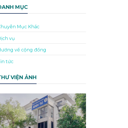
DANH MỤC
Chuyên Mục Khác
ịch vụ
Hướng về cộng đồng
in tức
THƯ VIỆN ẢNH