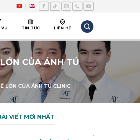
 VỤ
TIN TỨC
LIÊN HỆ
 LỚN CỦA ÁNH TÚ
Ế LỚN CỦA ÁNH TÚ CLINIC
BÀI VIẾT MỚI NHẤT