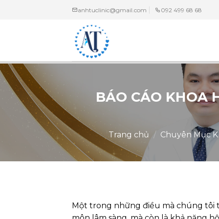
Chuyển
anhtuclinic@gmail.com
092 499 68 68
đến
nội
dung
BÁO CÁO KHOA H
Trang chủ
/
Chuyên Mục K
Một trong những điều mà chúng tôi tự
môn lâm sàng, mà còn là khả năng hội